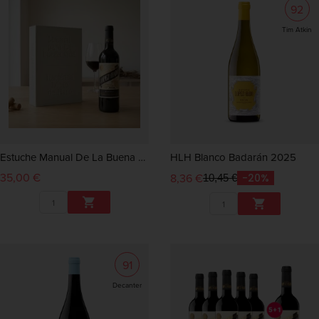
92
Tim Atkin
Estuche Manual De La Buena Vida
HLH Blanco Badarán 2025
35,00 €
8,36 €
-20%
10,45 €


91
Decanter