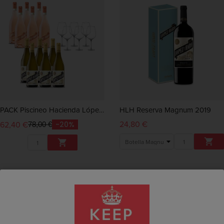
PACK Piscineo Hacienda López De Haro
HLH Reserva Magnum 2019
24,80 €
62,40 €
-20%
78,00 €

