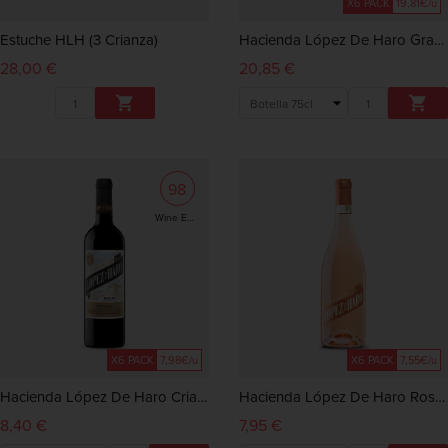
X6 PACK
19,81€/u
Estuche HLH (3 Crianza)
Hacienda López De Haro Gran Reserva 2016
28,00 €
20,85 €


98
Wine Enthusiast
X6 PACK
7,98€/u
X6 PACK
7,55€/u
Hacienda López De Haro Crianza 2022
Hacienda López De Haro Rosé 2025
8,40 €
7,95 €