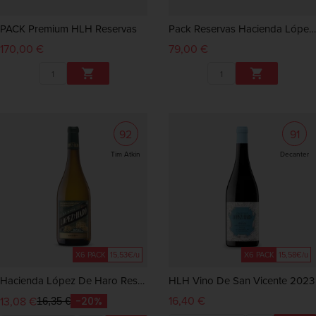
PACK Premium HLH Reservas
Pack Reservas Hacienda López De Haro
170,00 €
79,00 €


92
91
Tim Atkin
Decanter
X6 PACK
15,53€/u
X6 PACK
15,58€/u
Hacienda López De Haro Reserva Blanco 2018
HLH Vino De San Vicente 2023
16,40 €
13,08 €
-20%
16,35 €