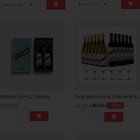


Estuche HLH (2 Crianza)
Pack Barbacoa (6 Crianza+6 Blanco HLH)
20,00 €
64,00 €
-20%
80,00 €

