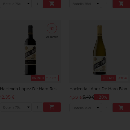


92
Decanter
X6 PACK
11,73€/u
X6 PACK
5,13€/u
Hacienda López De Haro Reserva 2019
Hacienda López De Haro Blanco 2025
12,35 €
4,32 €
-20%
5,40 €

