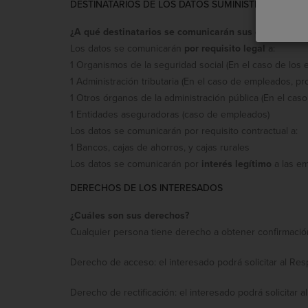
DESTINATARIOS DE LOS DATOS SUMINISTRADOS
¿A qué destinatarios se comunicarán sus datos?
Los datos se comunicarán
por requisito legal
a:
1 Organismos de la seguridad social (En el caso de los
1 Administración tributaria (En el caso de empleados, pr
1 Otros órganos de la administración pública (En el cas
1 Entidades aseguradoras (caso de empleados)
Los datos se comunicarán por requisito contractual a:
1 Bancos, cajas de ahorros, y cajas rurales
Los datos se comunicarán por
interés legítimo
a las e
DERECHOS DE LOS INTERESADOS
¿Cuáles son sus derechos?
Cualquier persona tiene derecho a obtener confirmació
Derecho de acceso: el interesado podrá solicitar al Res
Derecho de rectificación: el interesado podrá solicitar