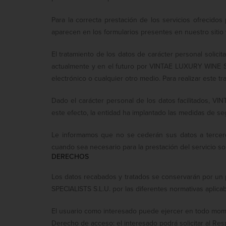
Para la correcta prestación de los servicios ofrecid
aparecen en los formularios presentes en nuestro sitio
El tratamiento de los datos de carácter personal solici
actualmente y en el futuro por VINTAE LUXURY WINE SPEC
electrónico o cualquier otro medio. Para realizar este tr
Dado el carácter personal de los datos facilitados, V
este efecto, la entidad ha implantado las medidas de se
Le informamos que no se cederán sus datos a terceros 
cuando sea necesario para la prestación del servicio sol
DERECHOS
Los datos recabados y tratados se conservarán por un 
SPECIALISTS S.L.U. por las diferentes normativas aplicab
El usuario como interesado puede ejercer en todo momen
Derecho de acceso: el interesado podrá solicitar al Res