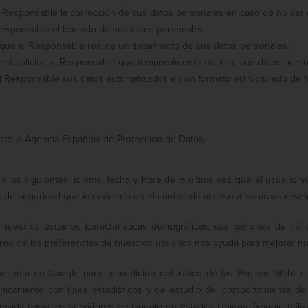
 al Responsable la corrección de sus datos personales en caso de no ser 
 Responsable el borrado de sus datos personales.
que el Responsable realice un tratamiento de sus datos personales.
 podrá solicitar al Responsable que temporalmente no trate sus datos pe
r al Responsable sus datos automatizados en un formato estructurado de f
nte la Agencia Española de Protección de Datos.
los siguientes: idioma, fecha y hora de la última vez que el usuario v
de seguridad que intervienen en el control de acceso a las áreas restri
nuestros usuarios (características demográficas, sus patrones de tráf
streo de las preferencias de nuestros usuarios nos ayuda para mejorar n
rramienta de Google para la medición del tráfico de las Páginas Web)
únicamente con fines estadísticos y de estudio del comportamiento de
nsmitida hacia los servidores de Google en Estados Unidos. Google utili