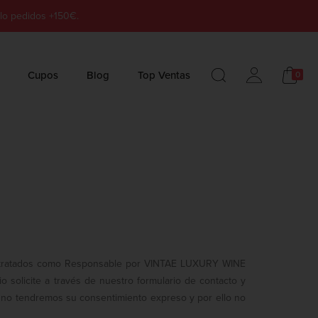
lo pedidos +150€.
Cupos
Blog
Top Ventas
0
rán tratados como Responsable por VINTAE LUXURY WINE
io solicite a través de nuestro formulario de contacto y
ace no tendremos su consentimiento expreso y por ello no