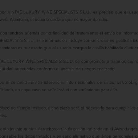
os por VINTAE LUXURY WINE SPECIALISTS S.L.U., es preciso que el usu
 web. Asimismo, el usuario declara que es mayor de edad.
tados tendrán además como finalidad del tratamiento el envío de informac
IALISTS S.L.U.; esa información incluye comunicaciones publicitarias 
atamiento es necesario que el usuario marque la casilla habilitada al efec
INTAE LUXURY WINE SPECIALISTS S.L.U. se compromete a tratarlos con es
guridad adecuadas conforme el análisis de riesgos realizado.
ni se realizarán transferencias internacionales de datos, salvo obli
icitado, en cuyo caso se solicitará el consentimiento para ello.
plazo de tiempo limitado, dicho plazo será el necesario para cumplir l
les.
to los siguientes derechos en la dirección indicada en el Aviso Legal:
ponsable los datos tratados y en caso afirmativo qué datos personales c