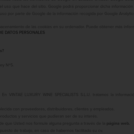
 el uso que hace del sitio. Google podrá proporcionar dicha información 
 uso por parte de Google de la información recogida por Google Analytic
macenamiento de las cookies en su ordenador. Puede obtener más inform
DE DATOS PERSONALES
s?
Rey Nº5.
En VINTAE LUXURY WINE SPECIALISTS S.L.U. tratamos la información
blecida con proveedores, distribuidores, clientes y empleados.
productos y servicios que pudieran ser de su interés.
 de que Usted nos formule alguna pregunta a través de la
página web.
puesto de trabajo, en caso de habernos facilitado su cv.