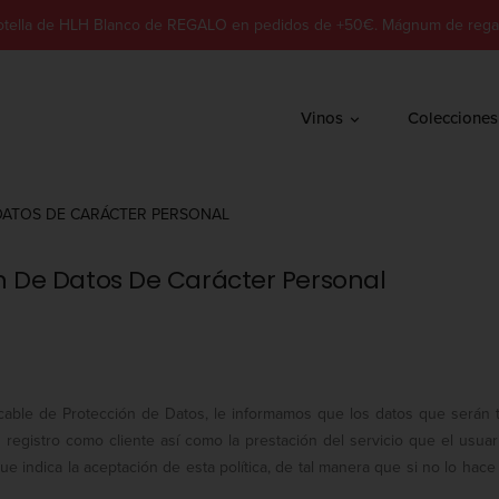
otella de HLH Blanco de REGALO en pedidos de +50€. Mágnum de rega
Vinos
Colecciones
 DATOS DE CARÁCTER PERSONAL
ón De Datos De Carácter Personal
plicable de Protección de Datos, le informamos que los datos que se
 registro como cliente así como la prestación del servicio que el usuar
que indica la aceptación de esta política, de tal manera que si no lo h