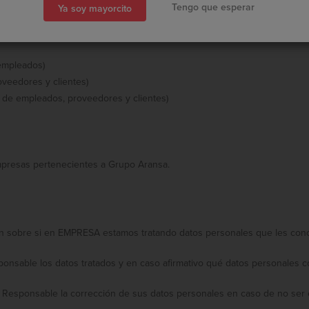
Tengo que esperar
Ya soy mayorcito
 empleados)
oveedores y clientes)
o de empleados, proveedores y clientes)
mpresas pertenecientes a Grupo Aransa.
n sobre si en EMPRESA estamos tratando datos personales que les conc
ponsable los datos tratados y en caso afirmativo qué datos personales c
 al Responsable la corrección de sus datos personales en caso de no ser 