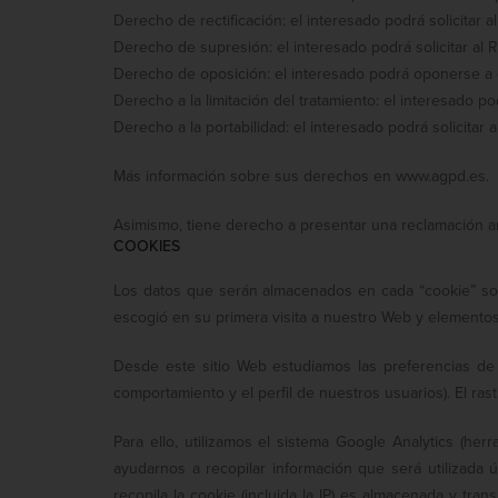
Derecho de rectificación: el interesado podrá solicitar
Derecho de supresión: el interesado podrá solicitar al
Derecho de oposición: el interesado podrá oponerse a 
Derecho a la limitación del tratamiento: el interesado
Derecho a la portabilidad: el interesado podrá solicita
Más información sobre sus derechos en www.agpd.es.
Asimismo, tiene derecho a presentar una reclamación a
COOKIES
Los datos que serán almacenados en cada “cookie” son 
escogió en su primera visita a nuestro Web y elementos 
Desde este sitio Web estudiamos las preferencias de 
comportamiento y el perfil de nuestros usuarios). El ra
Para ello, utilizamos el sistema Google Analytics (he
ayudarnos a recopilar información que será utilizada 
recopila la cookie (incluida la IP) es almacenada y tra