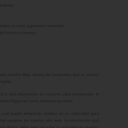
exactos.
rsonales en unos supuestos concretos.
ácil acceso y manejo.
isitó nuestro Web, diseño de contenidos que el usuario
ngidas.
ico y otra información en conjunto para comprender el
uestra Página así como nuestros servicios.
, el cual puede almacenar cookies en su ordenador para
 los usuarios de nuestro sitio web. La información que
zará dichos datos para recopilar su actividad en nuestro