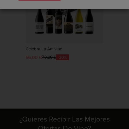
con...
Celebra La Amistad
56,00 €
-20%
70,00 €
¿Quieres Recibir Las Mejores
Ofertas De Vino?