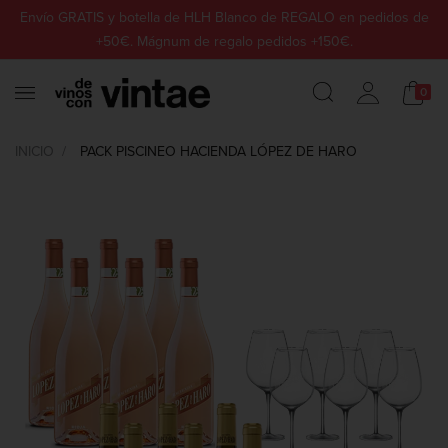
Envío GRATIS y botella de HLH Blanco de REGALO en pedidos de
+50€. Mágnum de regalo pedidos +150€.
0
INICIO
PACK PISCINEO HACIENDA LÓPEZ DE HARO