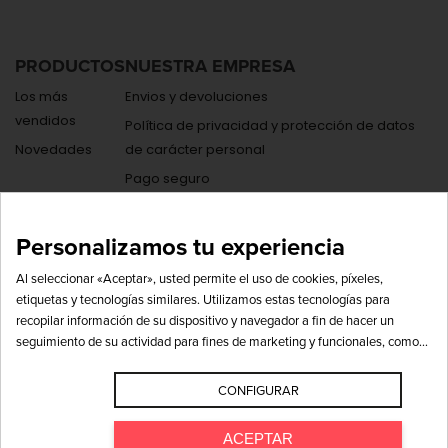
PRODUCTOS
NUESTRA EMPRESA
Los más
Envios y devoluciones
vendidos
Política de privacidad y protección de datos
Novedades
de carácter personal
Pago seguro
Contáctenos
Mapa del sitio
Personalizamos tu experiencia
Código ético y de conducta
Al seleccionar «Aceptar», usted permite el uso de cookies, píxeles,
etiquetas y tecnologías similares. Utilizamos estas tecnologías para
recopilar información de su dispositivo y navegador a fin de hacer un
seguimiento de su actividad para fines de marketing y funcionales, como
© 2026 COPYRIGHT DEVINOSCONVINTAE
puede ser incluir anuncios personalizados y mejorar el sitio web. Con su
permiso podemos compartir esta información con terceros, incluidos socios
CONFIGURAR
POLÍTICA DE PRIVACIDAD
POLÍTICA DE COOKIES
AVISO LEGAL
publicitarios de redes sociales como Google, Facebook e Instagram, para
PREGUNTAS FRECUENTES
fines de marketing. Visite nuestro Aviso de privacidad (consulte la sección
ACEPTAR
Aviso sobre cookies) para obtener más información y conocer cómo
FORMAS DE PAGO