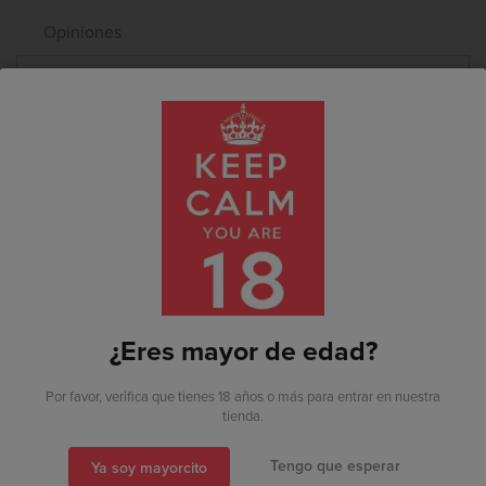
Opiniones
TAMBIÉN PUEDE
INTERESARTE
Ya estoy registrado
¿Eres mayor de edad?
Soy nuevo por aquí
Por favor, verifica que tienes 18 años o más para entrar en nuestra
tienda.
Tengo que esperar
Ya soy mayorcito
También puedes acceder