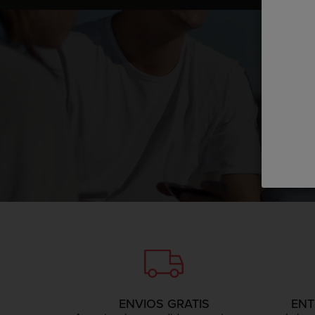
Ya estoy re
ENVIOS GRATIS
ENT