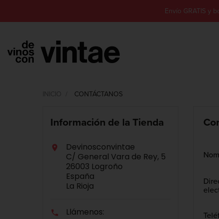
Envío GRATIS y b
INICIO
CONTÁCTANOS
Información de la Tienda
Con
Devinosconvintae

Nom
C/ General Vara de Rey, 5
26003 Logroño
España
Dire
La Rioja
elec
Llámenos:

Telé