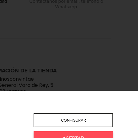
idad
Contáctanos por email, teléfono o
Whatsapp
ACIÓN DE LA TIENDA
inosconvintae
General Vara de Rey, 5
03 Logroño
aña
ioja
333581
o@devinosconvintae.com
CONFIGURAR