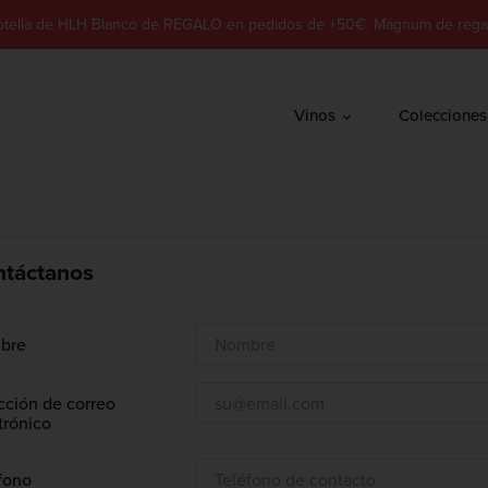
otella de HLH Blanco de REGALO en pedidos de +50€. Mágnum de rega
Vinos
Colecciones
táctanos
bre
cción de correo
trónico
fono