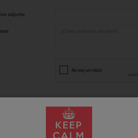
ivo adjunto
saje
fertas De Vino?