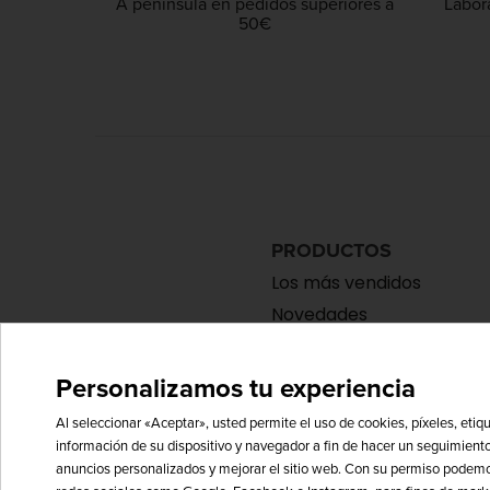
A peninsula en pedidos superiores a
Labor
50€
PRODUCTOS
Los más vendidos
Novedades
Personalizamos tu experiencia
Al seleccionar «Aceptar», usted permite el uso de cookies, píxeles, etiq
información de su dispositivo y navegador a fin de hacer un seguimiento
anuncios personalizados y mejorar el sitio web. Con su permiso podemos 