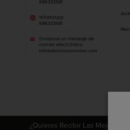
686333581
Arch
WhatsApp:
686333581
Men
Envíenos un mensaje de

correo electrónico:
info@devinosconvintae.com
¿Quieres Recibir Las Mejores O