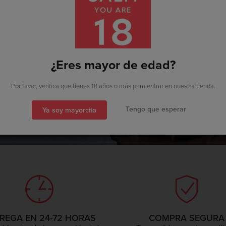
gistrado
Soy nuevo por
VIVA EL VINO
¿Eres mayor de edad?
Y LA BUENA GENTE
También puedes acceder con...
Por favor, verifica que tienes 18 años o más para entrar en nuestra tienda.
Tengo que esperar
Ya soy mayorcito
REGA EN 24-72 HORAS
COMPRA SEGURA