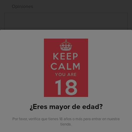
Opiniones
Alérgenos:
Contiene sulfitos
TAMBIÉN PUEDE
Ya estoy registrado
INTERESARTE
¿Eres mayor de edad?
Soy nuevo por aquí
Por favor, verifica que tienes 18 años o más para entrar en nuestra
tienda.