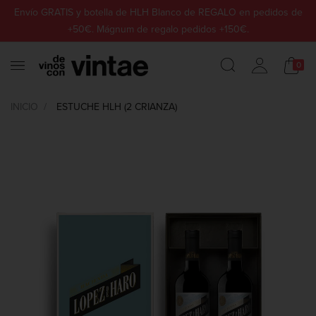
Envío GRATIS y botella de HLH Blanco de REGALO en pedidos de
+50€. Mágnum de regalo pedidos +150€.
0
INICIO
ESTUCHE HLH (2 CRIANZA)