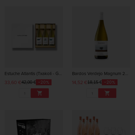
Estuche Atlantis (Txakoli - Godello - Albariño)
Bardos Verdejo Magnum 2023
33,60 €
14,52 €
-20%
-20%
42,00 €
18,15 €

