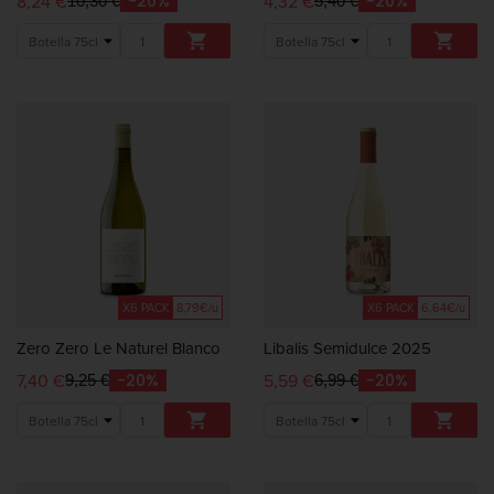
8,24 €
4,32 €
-20%
-20%
10,30 €
5,40 €


X6 PACK
8,79€/u
X6 PACK
6,64€/u
Zero Zero Le Naturel Blanco
Libalis Semidulce 2025
7,40 €
5,59 €
-20%
-20%
9,25 €
6,99 €

