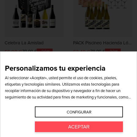
Celebra La Amistad
PACK Piscineo Hacienda López De Haro
56,00 €
62,40 €
-20%
-20%
70,00 €
78,00 €


Personalizamos tu experiencia
Al seleccionar «Aceptar», usted permite el uso de cookies, píxeles,
etiquetas y tecnologías similares. Utilizamos estas tecnologías para
recopilar información de su dispositivo y navegador a fin de hacer un
seguimiento de su actividad para fines de marketing y funcionales, como
puede ser incluir anuncios personalizados y mejorar el sitio web. Con su
permiso podemos compartir esta información con terceros, incluidos socios
CONFIGURAR
publicitarios de redes sociales como Google, Facebook e Instagram, para
fines de marketing. Visite nuestro Aviso de privacidad (consulte la sección
ACEPTAR
Aviso sobre cookies) para obtener más información y conocer cómo
utilizamos sus datos para fines necesarios (p. ej., seguridad, funciones del
X6 PACK
20,39€/u