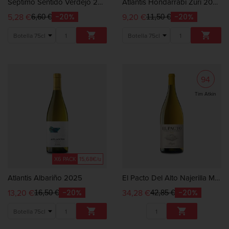
Séptimo Sentido Verdejo 2025
Atlantis Hondarrabi Zuri 2025
5,28 €
9,20 €
-20%
-20%
6,60 €
11,50 €


94
Tim Atkin
X6 PACK
15,68€/u
Atlantis Albariño 2025
El Pacto Del Alto Najerilla Mágnum
13,20 €
34,28 €
-20%
-20%
16,50 €
42,85 €

