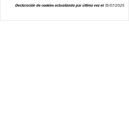
carro de la compra e inicio de sesión).
Declaración de cookies actualizada por última vez el:
15/07/2025
Pack Barbacoa (6 Crianza+6 Blanco HLH)
Aroa Berandu 2015
64,00 €
15,96 €
-20%
-20%
80,00 €
19,95 €


Nuevo Celebra La Amistad
Estuche ECO
57,60 €
27,20 €
-20%
-20%
72,00 €
34,00 €
