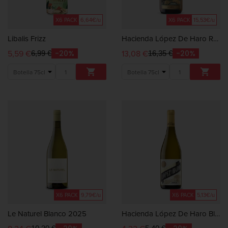
X6 PACK
6,64€/u
X6 PACK
15,53€/u
Libalis Frizz
Hacienda López De Haro Reserva Blanco 2018
5,59 €
13,08 €
-20%
-20%
6,99 €
16,35 €


X6 PACK
9,79€/u
X6 PACK
5,13€/u
Le Naturel Blanco 2025
Hacienda López De Haro Blanco 2025