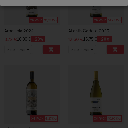
con...
X6 PACK
10,36€/u
X6 PACK
14,96€/u
Aroa Laia 2024
Atlantis Godello 2025
8,72 €
12,60 €
-20%
-20%
10,90 €
15,75 €


X6 PACK
6,27€/u
X6 PACK
10,93€/u