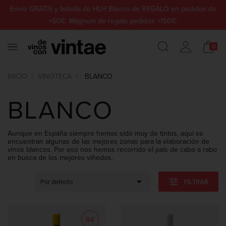
Envío GRATIS y botella de HLH Blanco de REGALO en pedidos de
+50€. Mágnum de regalo pedidos +150€.
0
INICIO
VINOTECA
BLANCO
BLANCO
Aunque en España siempre hemos sido muy de tintos, aquí se
encuentran algunas de las mejores zonas para la elaboración de
vinos blancos. Por eso nos hemos recorrido el país de cabo a rabo
en busca de los mejores viñedos.

tune
Por defecto
FILTRAR
94