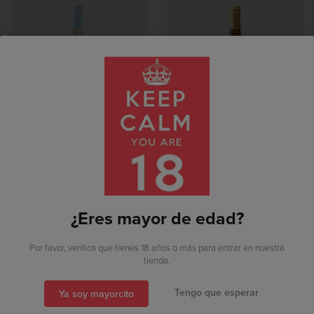
X6 PACK
8,50€/u
X6 PACK
9,45€/u
Libalis Afrutado 2025
Els Torrats Xarel-Lo 2022
7,16 €
7,96 €
-20%
-20%
8,95 €
9,95 €
Ya estoy registrado


¿Eres mayor de edad?
Soy nuevo por aquí
Por favor, verifica que tienes 18 años o más para entrar en nuestra
tienda.
Tengo que esperar
Ya soy mayorcito
También puedes acceder