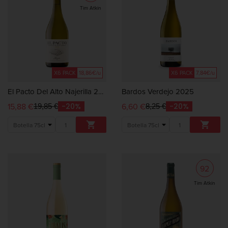
Tim Atkin
X6 PACK
18,86€/u
X6 PACK
7,84€/u
El Pacto Del Alto Najerilla 2024
Bardos Verdejo 2025
15,88 €
6,60 €
-20%
-20%
19,85 €
8,25 €


92
Tim Atkin