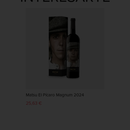
Matsu El Pícaro Magnum 2024
Matsu
25,63 €
39,98