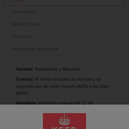
Descripción
Nota De Cata
Opiniones
Información Nutricional
Varietal:
Tempranillo y Mazuelo.
Crianza:
14 meses en barricas nuevas y de
segundo uso de roble francés (40%) y del Este
(60%).
Vendimia:
Vendimia manual del 22 de
septiembre al 16 de octubre.
Viñedo:
18 hectáreas de viñedos seleccionados
en diferentes parcelas de San Vicente de la