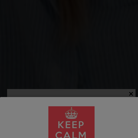

-20% En Tu Primera
Compra
Hemos puesto tanto cariño elaborando nuestros vinos que no
te imaginas cuánto los queremos. Suscríbete a nuestra