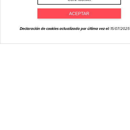
como Google, Facebook e Instagram, para fines de marketing. Visite nuestro
Aviso de privacidad (consulte la sección Aviso sobre cookies) para obtener
ACEPTAR
más información y conocer cómo utilizamos sus datos para fines necesarios
(p. ej., seguridad, funciones del carro de la compra e inicio de sesión).
Declaración de cookies actualizada por última vez el:
15/07/2025
VIVA EL VINO
Y LA BUENA GENTE
Somos Vintae