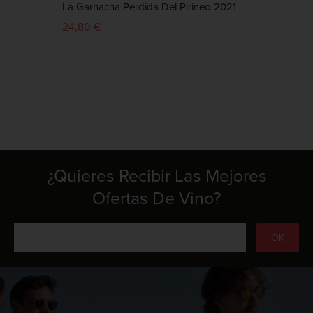
La Garnacha Perdida Del Pirineo 2021
La Ga
24,80 €
9,50 
¿Quieres Recibir Las Mejores
Ofertas De Vino?