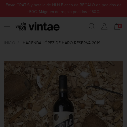
Envío GRATIS y botella de HLH Blanco de REGALO en pedidos de
+50€. Mágnum de regalo pedidos +150€.
0
INICIO
HACIENDA LÓPEZ DE HARO RESERVA 2019