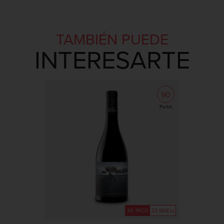
TAMBIÉN PUEDE
INTERESARTE
90
Peñín
X6 PACK
23,56€/u