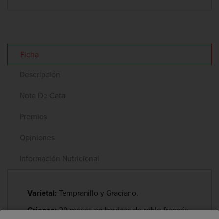
Ficha
Descripción
Nota De Cata
Premios
Opiniones
Información Nutricional
Varietal:
Tempranillo y Graciano.
Crianza:
20 meses en barricas de roble francés