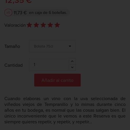
12,35 €
11,73 €
en caja de 6 botellas.
x6
star_outline
star
star_outline
star
star_outline
star
star_outline
star
star_outline
star
Valoración
Tamaño
Cantidad
Añadir al carrito
Cuando elaboras un vino con la uva seleccionada de
viñedos viejos de Tempranillo y lo mimas durante cinco
años en tu bodega, es normal que las cosas salgan bien. El
único inconveniente que le vemos a este Reserva es que
siempre quieres repetir, y repetir, y repetir…