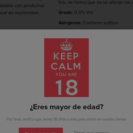
frío, de forma que no se alteran los 
tratados con productos
Grado:
0,0% Vol.
nual en septiembre.
Alérgenos:
Contiene sulfitos
TAMBIÉN PUEDE
INTERESARTE
gistrado
Soy nuevo por
¿Eres mayor de edad?
También puedes acceder con...
Por favor, verifica que tienes 18 años o más para entrar en nuestra tienda.
Tengo que esperar