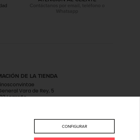
idad
Contáctanos por email, teléfono o
Whatsapp
ACIÓN DE LA TIENDA
inosconvintae
General Vara de Rey, 5
03 Logroño
aña
ioja
333581
o@devinosconvintae.com
CONFIGURAR