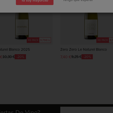
Ya soy mayorcito
X6 PACK
9,79€/u
X6 PACK
8,
turel Blanco 2025
Zero Zero Le Naturel Blanco
 €
7,40 €
-20%
-20%
10,30 €
9,25 €
fertas De Vino?