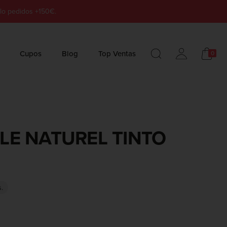
lo pedidos +150€.
Cupos
Blog
Top Ventas
0
LE NATUREL TINTO
s.