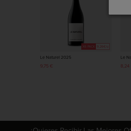
X6 PACK
9,26€/u
Le Naturel 2025
Le Na
9,75 €
8,24
¿Quieres Recibir Las Mejores O