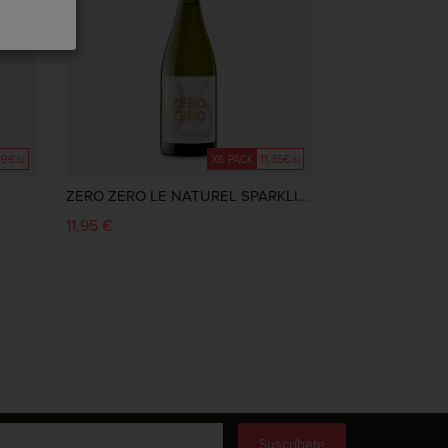
79€/u
X6 PACK
11,35€/u
ZERO ZERO LE NATUREL SPARKLING
11,95 €