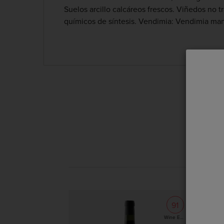
Suelos arcillo calcáreos frescos. Viñedos no 
químicos de síntesis. Vendimia: Vendimia ma
Ya estoy re
91
Wine Enthusiast