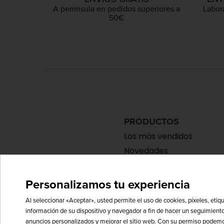
A peninsula en pedidos superiores a
Labor
50€
PRODUCTOS
Los más vendidos
Novedades
Personalizamos tu experiencia
Al seleccionar «Aceptar», usted permite el uso de cookies, píxeles, etiq
información de su dispositivo y navegador a fin de hacer un seguimiento
anuncios personalizados y mejorar el sitio web. Con su permiso podemos 