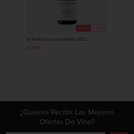
X6 PACK
14,01€/u
El Pacto De La Sonsierra 2022
Le Na
14,75 €
8,24 
¿Quieres Recibir Las Mejores
Ofertas De Vino?