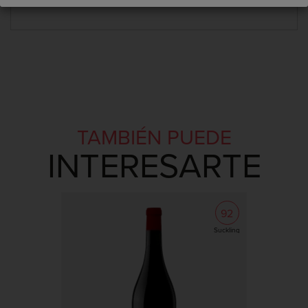
con...
TAMBIÉN PUEDE
INTERESARTE
92
Suckling