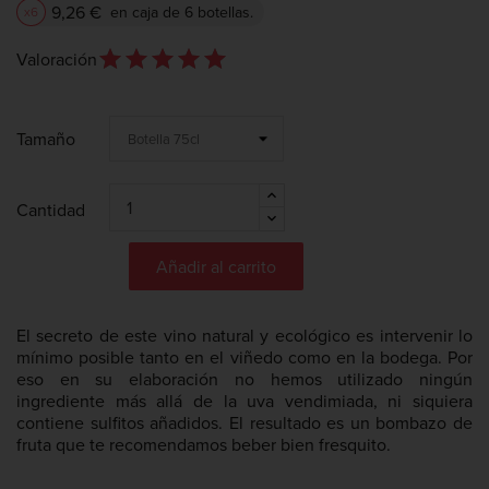
9,26 €
en caja de 6 botellas.
x6
star_outline
star
star_outline
star
star_outline
star
star_outline
star
star_outline
star
Valoración
Tamaño
Cantidad
Añadir al carrito
El secreto de este vino natural y ecológico es intervenir lo
mínimo posible tanto en el viñedo como en la bodega. Por
eso en su elaboración no hemos utilizado ningún
ingrediente más allá de la uva vendimiada, ni siquiera
contiene sulfitos añadidos. El resultado es un bombazo de
fruta que te recomendamos beber bien fresquito.