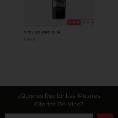
X6 PACK
8,93€/u
Matsu El Pícaro 2024
Matsu
9,40 €
43,65
¿Quieres Recibir Las Mejores
Ofertas De Vino?