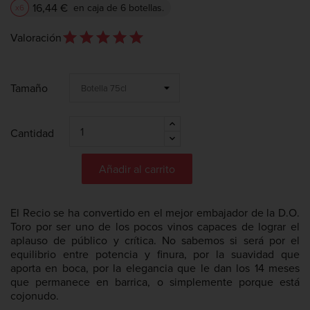
16,44 €
en caja de 6 botellas.
x6
star_outline
star
star_outline
star
star_outline
star
star_outline
star
star_outline
star
Valoración
Tamaño
Cantidad
Añadir al carrito
El Recio se ha convertido en el mejor embajador de la D.O.
Toro por ser uno de los pocos vinos capaces de lograr el
aplauso de público y crítica. No sabemos si será por el
equilibrio entre potencia y finura, por la suavidad que
aporta en boca, por la elegancia que le dan los 14 meses
que permanece en barrica, o simplemente porque está
cojonudo.