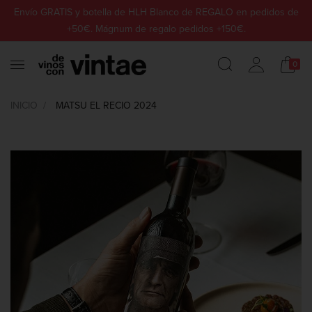
Envío GRATIS y botella de HLH Blanco de REGALO en pedidos de
+50€. Mágnum de regalo pedidos +150€.
0
INICIO
MATSU EL RECIO 2024