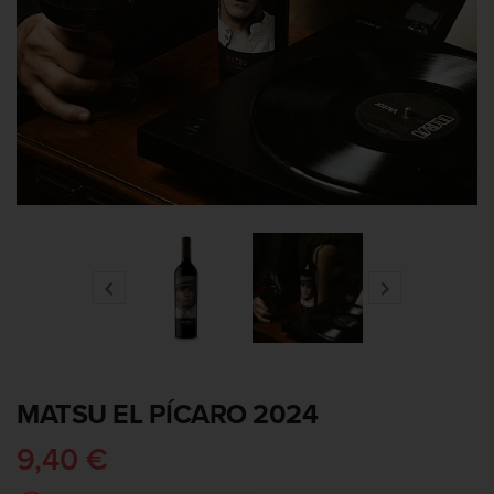


MATSU EL PÍCARO 2024
9,40 €