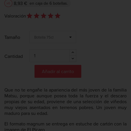
8,93 €
en caja de 6 botellas.
x6
star_outline
star
star_outline
star
star_outline
star
star_outline
star
star_outline
star
Valoración
Tamaño
Cantidad
Añadir al carrito
Que no te engañe la apariencia del más joven de la familia
Matsu, porque aunque posea toda la fuerza y el descaro
propias de su edad, proviene de una selección de viñedos
muy viejos asentados en terrenos pobres. Un joven muy
maduro para su edad.
El formato magnum se entrega en estuche de cartón con la
imagen de El Pícaro