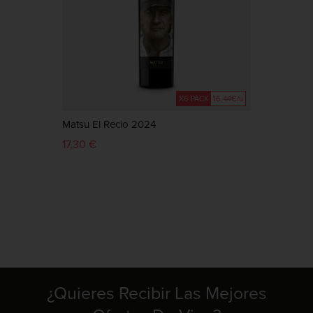
X6 PACK
16,44€/u
Matsu El Recio 2024
Estuch
17,30 €
72,00
¿Quieres Recibir Las Mejores