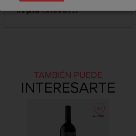
Grado:
13.5% Vol
con...
Alérgenos:
Contiene sulfitos
TAMBIÉN PUEDE
INTERESARTE
92
W.Enthusiast