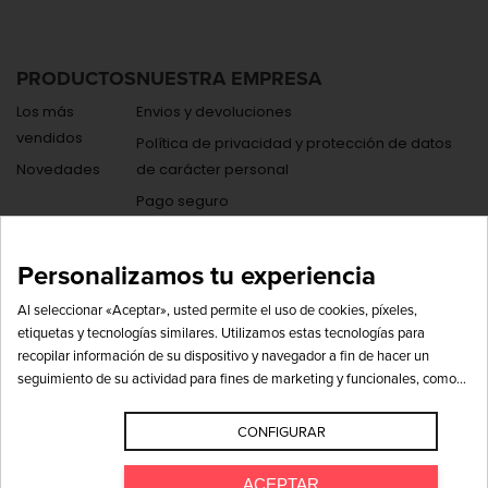
PRODUCTOS
NUESTRA EMPRESA
Los más
Envios y devoluciones
vendidos
Política de privacidad y protección de datos
Novedades
de carácter personal
Pago seguro
Contáctenos
Mapa del sitio
Personalizamos tu experiencia
Código ético y de conducta
Al seleccionar «Aceptar», usted permite el uso de cookies, píxeles,
etiquetas y tecnologías similares. Utilizamos estas tecnologías para
recopilar información de su dispositivo y navegador a fin de hacer un
seguimiento de su actividad para fines de marketing y funcionales, como
© 2026 COPYRIGHT DEVINOSCONVINTAE
puede ser incluir anuncios personalizados y mejorar el sitio web. Con su
permiso podemos compartir esta información con terceros, incluidos socios
CONFIGURAR
POLÍTICA DE PRIVACIDAD
POLÍTICA DE COOKIES
AVISO LEGAL
publicitarios de redes sociales como Google, Facebook e Instagram, para
PREGUNTAS FRECUENTES
fines de marketing. Visite nuestro Aviso de privacidad (consulte la sección
ACEPTAR