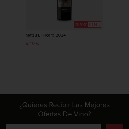
X6 PACK
8,93€/u
Matsu El Pícaro 2024
Matsu
9,40 €
43,65
¿Quieres Recibir Las Mejores
Ofertas De Vino?