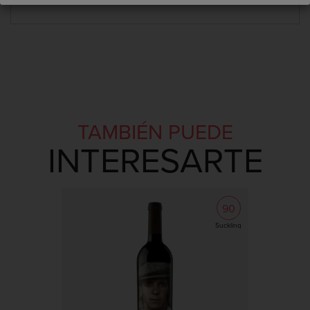
con...
TAMBIÉN PUEDE
INTERESARTE
90
Suckling