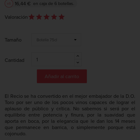
16,44 €
en caja de 6 botellas.
x6
star_outline
star
star_outline
star
star_outline
star
star_outline
star
star_outline
star
Valoración
Tamaño
Cantidad
Añadir al carrito
El Recio se ha convertido en el mejor embajador de la D.O.
Toro por ser uno de los pocos vinos capaces de lograr el
aplauso de público y crítica. No sabemos si será por el
equilibrio entre potencia y finura, por la suavidad que
aporta en boca, por la elegancia que le dan los 14 meses
que permanece en barrica, o simplemente porque está
cojonudo.