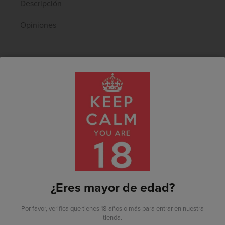
Descripción
Opiniones
Alérgenos:
Contiene sulfitos
Ya estoy registrado
TAMBIÉN PUEDE
INTERESARTE
¿Eres mayor de edad?
Soy nuevo por aquí
Por favor, verifica que tienes 18 años o más para entrar en nuestra
tienda.