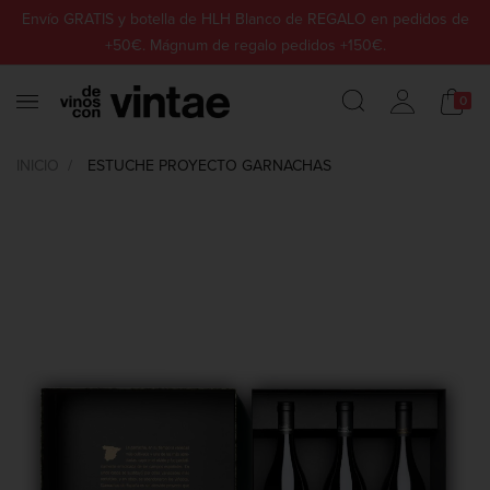
Envío GRATIS y botella de HLH Blanco de REGALO en pedidos de
+50€. Mágnum de regalo pedidos +150€.
0
INICIO
ESTUCHE PROYECTO GARNACHAS