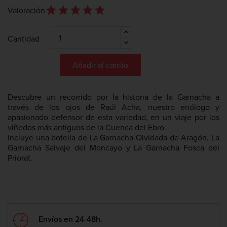
star_outline
star
star_outline
star
star_outline
star
star_outline
star
star_outline
star
Valoración
Cantidad
Añadir al carrito
Descubre un recorrido por la historia de la Garnacha a
través de los ojos de Raúl Acha, nuestro enólogo y
apasionado defensor de esta variedad, en un viaje por los
viñedos más antiguos de la Cuenca del Ebro.
Incluye una botella de La Garnacha Olvidada de Aragón, La
Garnacha Salvaje del Moncayo y La Garnacha Fosca del
Priorat.
Envíos en 24-48h.