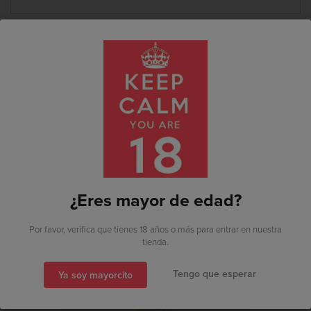
TAMBIÉN PUEDE
INTERESARTE
Ya estoy registrado
¿Eres mayor de edad?
Soy nuevo por aquí
Por favor, verifica que tienes 18 años o más para entrar en nuestra
tienda.
Tengo que esperar
Ya soy mayorcito
También puedes acceder
con...