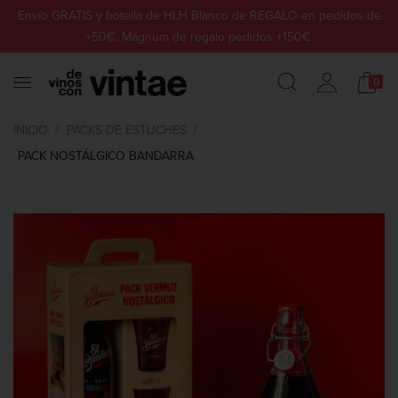
Envío GRATIS y botella de HLH Blanco de REGALO en pedidos de
+50€. Mágnum de regalo pedidos +150€.
0
INICIO
PACKS DE ESTUCHES
PACK NOSTÁLGICO BANDARRA