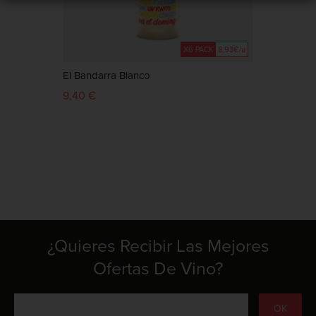
X6 PACK
8,93€/u
El Bandarra Blanco
El Ba
9,40 €
9,40 
¿Quieres Recibir Las Mejores
Ofertas De Vino?