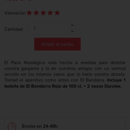
star_outline
star
star_outline
star
star_outline
star
star_outline
star
star_outline
star
Valoración
Cantidad
Añadir al carrito
El Pack Nostálgico está hecho a medida para deleitar
vuestra garganta y la de vuestros amigos con un vermut
servido en los mismos vasos que lo haría vuestra abuela.
Tomad el aperitivo como antes con El Bandarra.
Incluye
1
botella de El Bandarra Rojo de 100 cl. + 2 vasos Duralex.
Envíos en 24-48h.