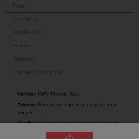
Ficha
Descripción
Nota De Cata
Premios
Opiniones
Información Nutricional
Varietal:
100% Tinta de Toro.
Crianza:
16 meses en barricas nuevas de roble
francés.
Vendimia:
Vendimia manual durante la primera
quincena del mes de octubre.