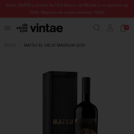
Envío GRATIS y botella de HLH Blanco de REGALO en pedidos de
+50€. Mágnum de regalo pedidos +150€.
0
INICIO
MATSU EL VIEJO MAGNUM 2021