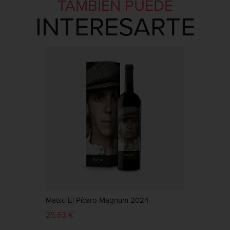
TAMBIÉN PUEDE
INTERESARTE
Matsu El Pícaro Magnum 2024
Matsu
25,63 €
39,98