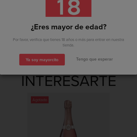
Grado:
11,5%
Ya estoy registrado
¿Eres mayor de edad?
Soy nuevo por aquí
Por favor, verifica que tienes 18 años o más para entrar en nuestra
tienda.
Tengo que esperar
Ya soy mayorcito
También puedes acceder
TAMBIÉN PUEDE
con...
INTERESARTE
Agotado