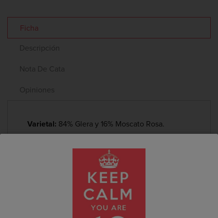
Ficha
Descripción
Nota De Cata
Opiniones
Varietal:
84% Glera y 16% Moscato Rosa.
Elaboración:
mezcla las variedades Glera y
Moscato rosa de una misma añada. La segunda
fermentación se realiza a una temperatura
controlada de entre 16º y 18º C en depósitos de
acero inoxidable durante 40 días, al que se le
añade una selección de levaduras.